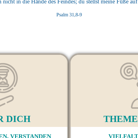
h nicht in die Hände des Feindes; du stellst meine Füße au
Psalm 31,8-9
R DICH
THEME
EN, VERSTANDEN
VIELFALT