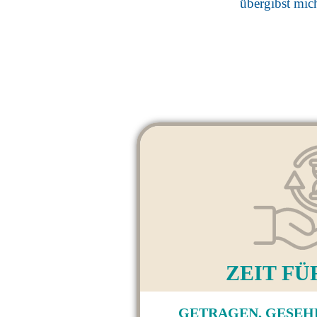
übergibst mic
ZEIT FÜ
GETRAGEN, GESEH