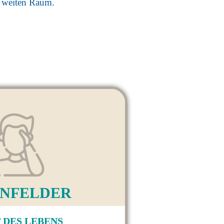
f weiten Raum.
N­FELDER
 DES LEBENS